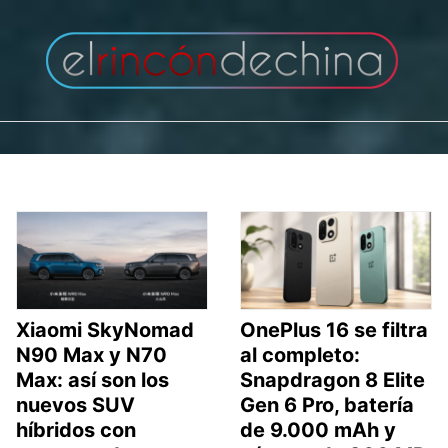
Saltar
al
contenido
Xiaomi SkyNomad
OnePlus 16 se filtra
N90 Max y N70
al completo:
Max: así son los
Snapdragon 8 Elite
nuevos SUV
Gen 6 Pro, batería
híbridos con
de 9.000 mAh y