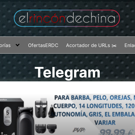
orías
OfertasERDC
Acortador de URLs ✂️
Enla
Telegram