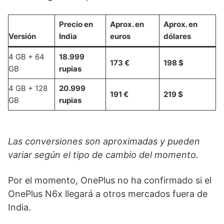
Precio en
Aprox. en
Aprox. en
Versión
India
euros
dólares
4 GB + 64
18.999
173 €
198 $
GB
rupias
4 GB + 128
20.999
191 €
219 $
GB
rupias
Las conversiones son aproximadas y pueden
variar según el tipo de cambio del momento.
Por el momento, OnePlus no ha confirmado si el
OnePlus N6x llegará a otros mercados fuera de
India.