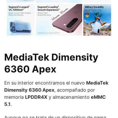
MediaTek Dimensity
6360 Apex
En su interior encontramos el nuevo
MediaTek
Dimensity 6360 Apex
, acompañado por
memoria
LPDDR4X
y almacenamiento
eMMC
5.1
.
Aunque no se trata de un dispositivo de gama