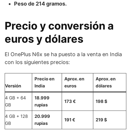
Peso de 214 gramos.
Precio y conversión a
euros y dólares
El OnePlus N6x se ha puesto a la venta en India
con los siguientes precios:
Precio en
Aprox. en
Aprox. en
Versión
India
euros
dólares
4 GB + 64
18.999
173 €
198 $
GB
rupias
4 GB + 128
20.999
191 €
219 $
GB
rupias