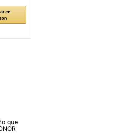
ar en
zon
eño que
HONOR