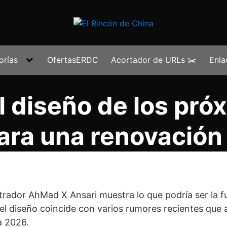
orías
OfertasERDC
Acortador de URLs ✂️
Enla
el diseño de los pró
ara una renovación
trador AhMad X Ansari muestra lo que podría ser la fu
, el diseño coincide con varios rumores recientes que
a 2026.