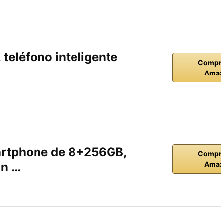
teléfono inteligente
Compr
Ama
rtphone de 8+256GB,
Compr
on …
Ama