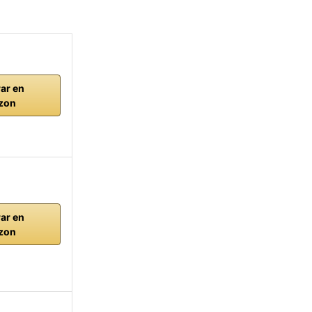
ar en
zon
ar en
zon