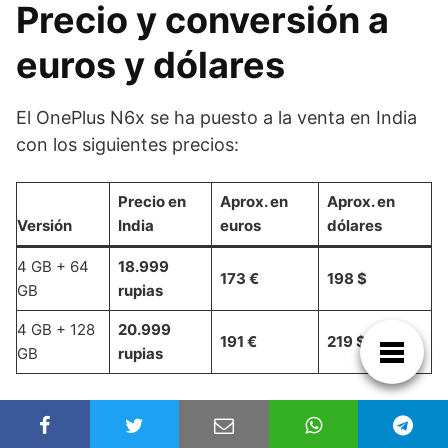
Precio y conversión a
euros y dólares
El OnePlus N6x se ha puesto a la venta en India
con los siguientes precios:
Precio en
Aprox. en
Aprox. en
Versión
India
euros
dólares
4 GB + 64
18.999
173 €
198 $
GB
rupias
4 GB + 128
20.999
191 €
219 $
GB
rupias
Las conversiones son aproximadas y pueden