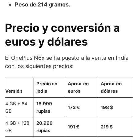
Peso de 214 gramos.
Precio y conversión a
euros y dólares
El OnePlus N6x se ha puesto a la venta en India
con los siguientes precios:
Precio en
Aprox. en
Aprox. en
Versión
India
euros
dólares
4 GB + 64
18.999
173 €
198 $
GB
rupias
4 GB + 128
20.999
191 €
219 $
GB
rupias