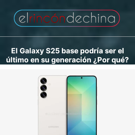
Saltar
al
contenido
El Galaxy S25 base podría ser el
último en su generación ¿Por qué?