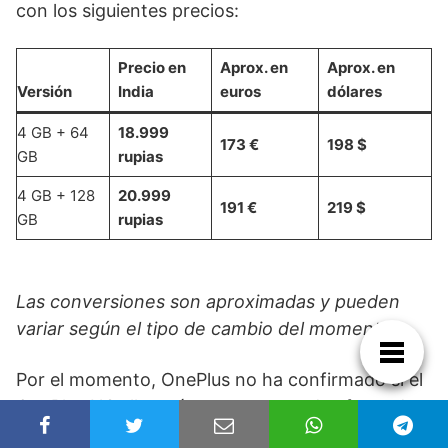
con los siguientes precios:
Precio en
Aprox. en
Aprox. en
Versión
India
euros
dólares
4 GB + 64
18.999
173 €
198 $
GB
rupias
4 GB + 128
20.999
191 €
219 $
GB
rupias
Las conversiones son aproximadas y pueden
variar según el tipo de cambio del momento.
Por el momento, OnePlus no ha confirmado si el
OnePlus N6x llegará a otros mercados fuera de
India.