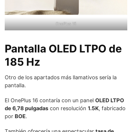
OnePlus 15
Pantalla OLED LTPO de
185 Hz
Otro de los apartados más llamativos sería la
pantalla.
El OnePlus 16 contaría con un panel
OLED LTPO
de 6,78 pulgadas
con resolución
1.5K
, fabricado
por
BOE
.
También ofrecería una espectacular
tasa de