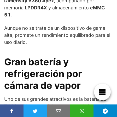
Dimensity 6360 Apex
, acompañado por
memoria
LPDDR4X
y almacenamiento
eMMC
5.1
.
Aunque no se trata de un dispositivo de gama
alta, promete un rendimiento equilibrado para el
uso diario.
Gran batería y
refrigeración por
cámara de vapor
Uno de sus grandes atractivos es la batería de
7.000 mAh
, compatible con carga rápida de
15
W
.