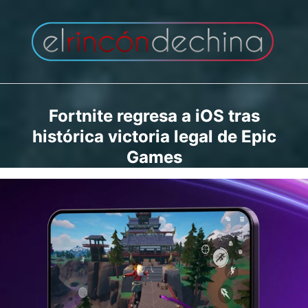
Saltar
al
contenido
Fortnite regresa a iOS tras
histórica victoria legal de Epic
Games