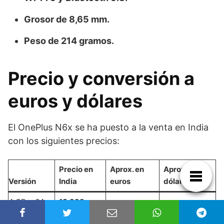
Grosor de 8,65 mm.
Peso de 214 gramos.
Precio y conversión a
euros y dólares
El OnePlus N6x se ha puesto a la venta en India
con los siguientes precios:
Precio en
Aprox. en
Aprox. en
Versión
India
euros
dólares
4 GB + 64
18.999
173 €
198 $
GB
rupias