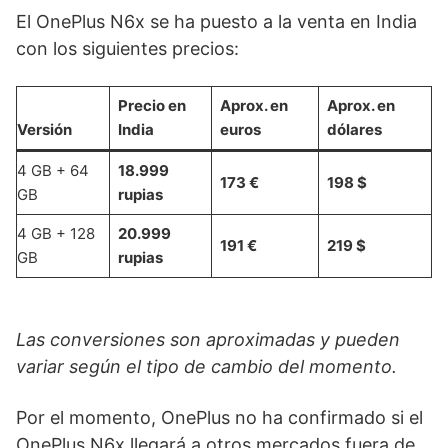
El OnePlus N6x se ha puesto a la venta en India
con los siguientes precios:
Precio en
Aprox. en
Aprox. en
Versión
India
euros
dólares
4 GB + 64
18.999
173 €
198 $
GB
rupias
4 GB + 128
20.999
191 €
219 $
GB
rupias
Las conversiones son aproximadas y pueden
variar según el tipo de cambio del momento.
Por el momento, OnePlus no ha confirmado si el
OnePlus N6x llegará a otros mercados fuera de