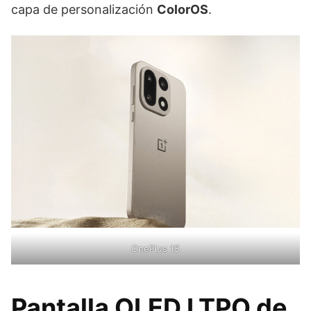
capa de personalización
ColorOS
.
OnePlus 15
Pantalla OLED LTPO de