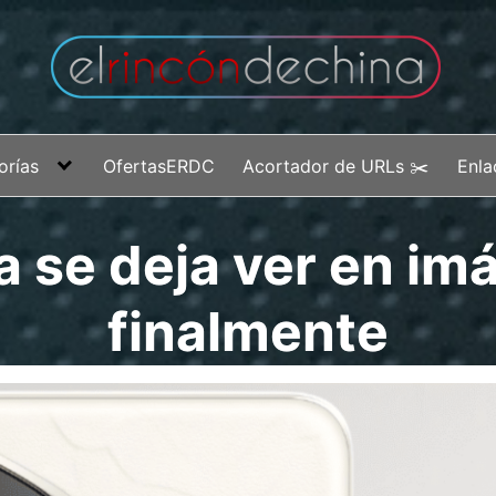
orías
OfertasERDC
Acortador de URLs ✂️
Enla
 se deja ver en im
finalmente