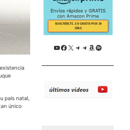
YouTube
Facebook
X / Twitter
Telegram
Telegram
Amazon
Spotify
existencia
buque
 país natal,
tan único
Error al cargar el feed RSS.
Error al cargar el feed RSS.