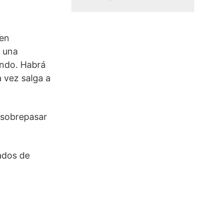
servicio, así como recibir el
boletín semanal de las últimas
publicaciones.
 en
n una
ando. Habrá
 vez salga a
 sobrepasar
ados de