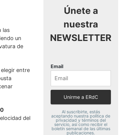
Únete a
 las
nuestra
ciendo un
rvatura de
NEWSLETTER
elegir entre
busta
Email
cenar
00
velocidad del
Al suscribirte, estás
aceptando nuestra política de
privacidad y términos del