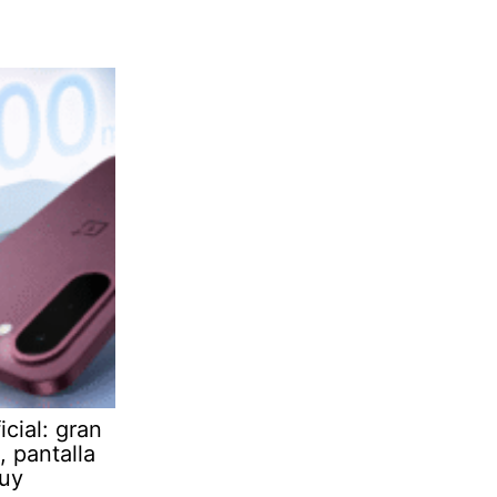
cial: gran
 pantalla
muy