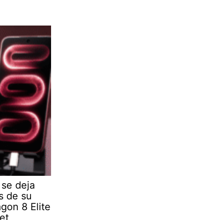
se deja
s de su
gon 8 Elite
et