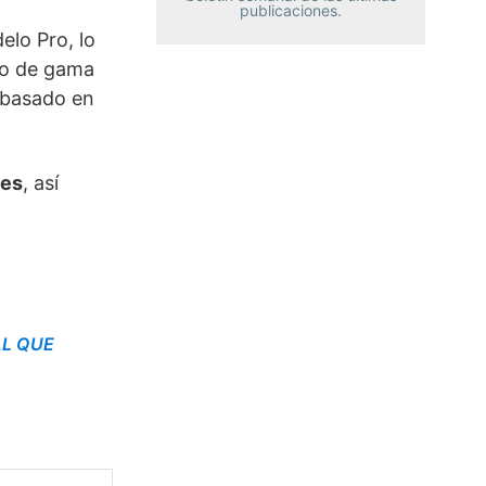
publicaciones.
elo Pro, lo
to de gama
 basado en
ses
, así
AL QUE