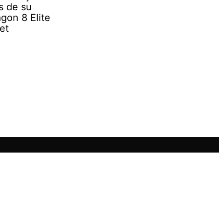
s de su
gon 8 Elite
et