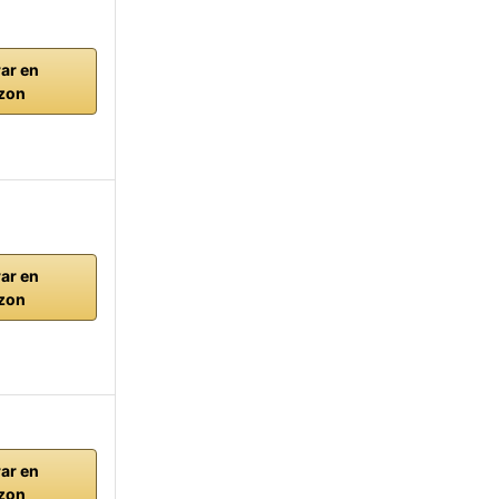
ar en
zon
ar en
zon
ar en
zon