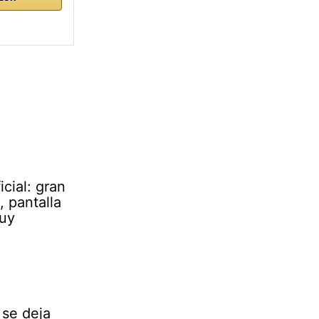
cial: gran
 pantalla
muy
se deja