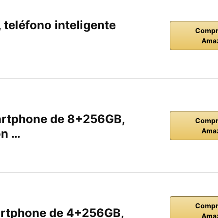
teléfono inteligente
Compr
Ama
rtphone de 8+256GB,
Compr
on …
Ama
Compr
rtphone de 4+256GB,
Ama