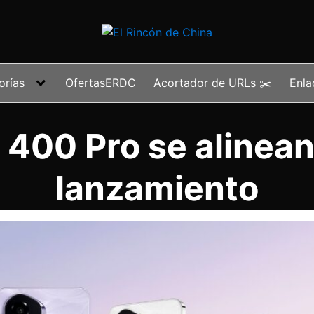
orías
OfertasERDC
Acortador de URLs ✂️
Enla
 400 Pro se alinean
lanzamiento