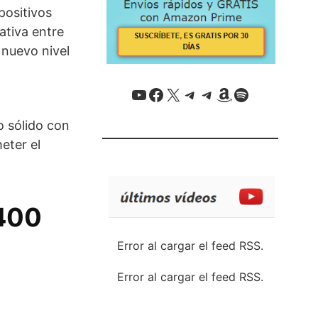
positivos
ativa entre
 nuevo nivel
YouTube
Facebook
X / Twitter
Telegram
Telegram
Amazon
Spotify
o sólido con
eter el
 400
Error al cargar el feed RSS.
Error al cargar el feed RSS.