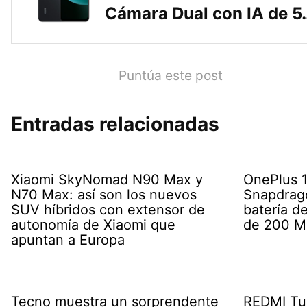
Cámara Dual con IA de 5
Puntúa este post
Entradas relacionadas
Xiaomi SkyNomad N90 Max y
OnePlus 16
N70 Max: así son los nuevos
Snapdrago
SUV híbridos con extensor de
batería d
autonomía de Xiaomi que
de 200 M
apuntan a Europa
Tecno muestra un sorprendente
REDMI Tur