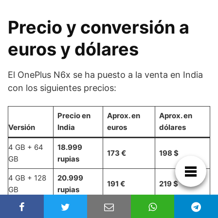
Precio y conversión a
euros y dólares
El OnePlus N6x se ha puesto a la venta en India
con los siguientes precios:
Precio en
Aprox. en
Aprox. en
Versión
India
euros
dólares
4 GB + 64
18.999
173 €
198 $
GB
rupias
4 GB + 128
20.999
191 €
219 $
GB
rupias