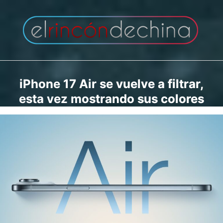
Saltar
al
contenido
iPhone 17 Air se vuelve a filtrar,
esta vez mostrando sus colores