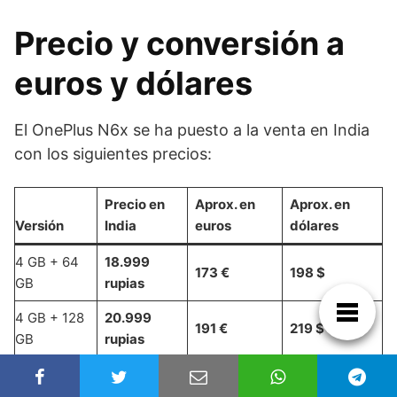
Precio y conversión a
euros y dólares
El OnePlus N6x se ha puesto a la venta en India
con los siguientes precios:
Precio en
Aprox. en
Aprox. en
Versión
India
euros
dólares
4 GB + 64
18.999
173 €
198 $
GB
rupias
4 GB + 128
20.999
191 €
219 $
GB
rupias