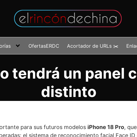
orías
OfertasERDC
Acortador de URLs ✂️
Enla
Pro tendrá un panel
distinto
ortante para sus futuros modelos
iPhone 18 Pro
, qu
peradas: el sistema de reconocimiento facial Face ID