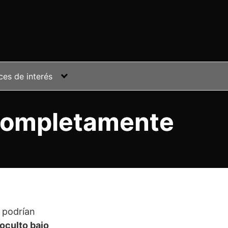
ces de interés
 completamente
e podrían
oculto bajo