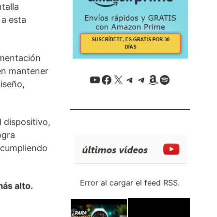
talla
a esta
ementación
 en mantener
YouTube
Facebook
X / Twitter
Telegram
Telegram
Amazon
Spotify
iseño,
 dispositivo,
ogra
, cumpliendo
Error al cargar el feed RSS.
ás alto.