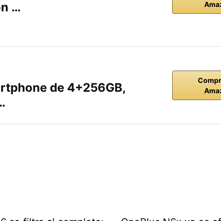
on …
Ama
Compr
rtphone de 4+256GB,
Ama
…