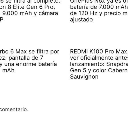
 se filtra al completo:
OnePlus N6x ya es ofi
n 8 Elite Gen 6 Pro,
batería de 7.000 mAh,
e 9.000 mAh y cámara
de 120 Hz y precio 
P
ajustado
bo 6 Max se filtra por
REDMI K100 Pro Max 
ez: pantalla de 7
ver oficialmente ante
y una enorme batería
lanzamiento: Snapdra
0 mAh
Gen 5 y color Cabern
Sauvignon
 comentario.