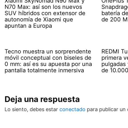
Xiaomi SkyNomad N90 Max y
OnePlus 16
N70 Max: así son los nuevos
Snapdrago
SUV híbridos con extensor de
batería d
autonomía de Xiaomi que
de 200 M
apuntan a Europa
Tecno muestra un sorprendente
REDMI Tur
móvil conceptual con biseles de
primera v
0 mm: así es su apuesta por una
pulgadas 
pantalla totalmente inmersiva
de 10.00
Deja una respuesta
Lo siento, debes estar
conectado
para publicar un