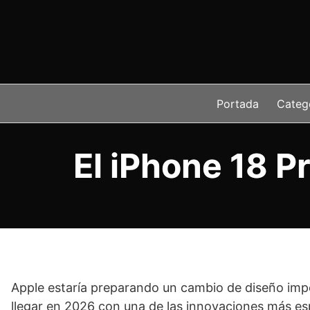
Saltar
al
contenido
Portada
Categ
El iPhone 18 
Apple estaría preparando un cambio de diseño imp
llegar en 2026 con una de las innovaciones más es