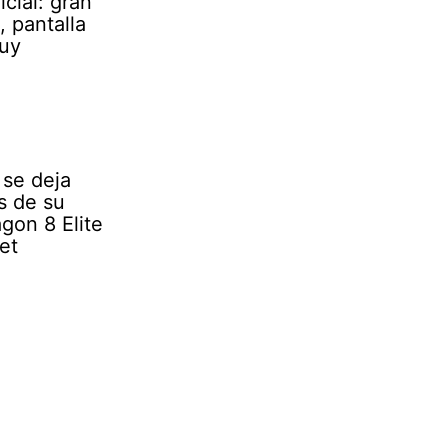
cial: gran
 pantalla
muy
se deja
s de su
gon 8 Elite
et