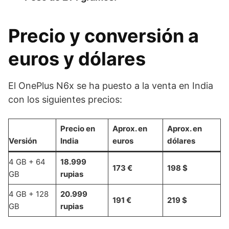
Precio y conversión a
euros y dólares
El OnePlus N6x se ha puesto a la venta en India
con los siguientes precios:
Precio en
Aprox. en
Aprox. en
Versión
India
euros
dólares
4 GB + 64
18.999
173 €
198 $
GB
rupias
4 GB + 128
20.999
191 €
219 $
GB
rupias