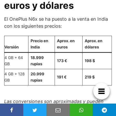
euros y dólares
El OnePlus N6x se ha puesto a la venta en India
con los siguientes precios:
Precio en
Aprox. en
Aprox. en
Versión
India
euros
dólares
4 GB + 64
18.999
173 €
198 $
GB
rupias
4 GB + 128
20.999
191 €
219 $
GB
rupias
Las conversiones son aproximadas y pueden
variar según el tipo de cambio del momento.