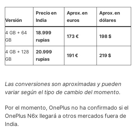
Precio en
Aprox. en
Aprox. en
Versión
India
euros
dólares
4 GB + 64
18.999
173 €
198 $
GB
rupias
4 GB + 128
20.999
191 €
219 $
GB
rupias
Las conversiones son aproximadas y pueden
variar según el tipo de cambio del momento.
Por el momento, OnePlus no ha confirmado si el
OnePlus N6x llegará a otros mercados fuera de
India.