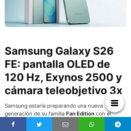
Samsung Galaxy S26
FE: pantalla OLED de
120 Hz, Exynos 2500 y
cámara teleobjetivo 3x
Samsung estaría preparando una nueva
generación de su familia
Fan Edition
con el
futuro
Galaxy S26 FE
, un modelo que
mantendría buena parte de la filosofía de la