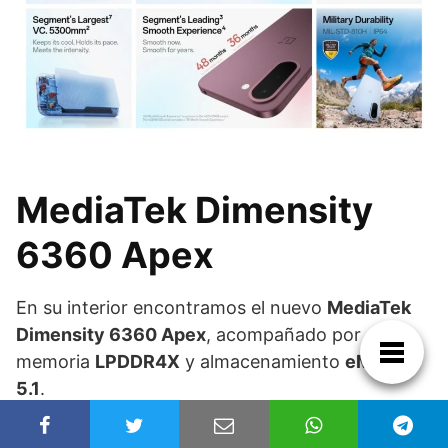
MediaTek Dimensity
6360 Apex
En su interior encontramos el nuevo
MediaTek
Dimensity 6360 Apex
, acompañado por
memoria
LPDDR4X
y almacenamiento
eMMC
5.1
.
Aunque no se trata de un dispositivo de gama