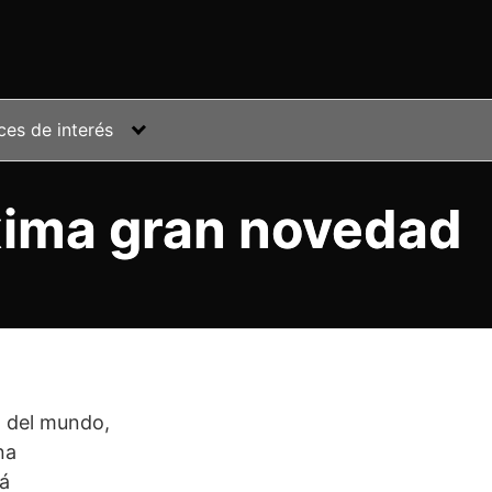
ces de interés
xima gran novedad
a del mundo,
na
rá