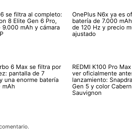
 se filtra al completo:
OnePlus N6x ya es ofi
n 8 Elite Gen 6 Pro,
batería de 7.000 mAh,
e 9.000 mAh y cámara
de 120 Hz y precio 
P
ajustado
bo 6 Max se filtra por
REDMI K100 Pro Max 
ez: pantalla de 7
ver oficialmente ante
y una enorme batería
lanzamiento: Snapdra
0 mAh
Gen 5 y color Cabern
Sauvignon
 comentario.