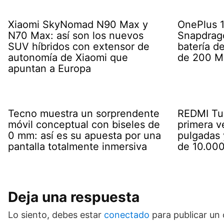
Xiaomi SkyNomad N90 Max y
OnePlus 16
N70 Max: así son los nuevos
Snapdrago
SUV híbridos con extensor de
batería d
autonomía de Xiaomi que
de 200 M
apuntan a Europa
Tecno muestra un sorprendente
REDMI Tur
móvil conceptual con biseles de
primera v
0 mm: así es su apuesta por una
pulgadas 
pantalla totalmente inmersiva
de 10.00
Deja una respuesta
Lo siento, debes estar
conectado
para publicar un