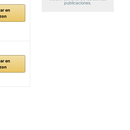
publicaciones.
ar en
zon
ar en
zon