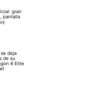
cial: gran
 pantalla
muy
se deja
s de su
gon 8 Elite
et