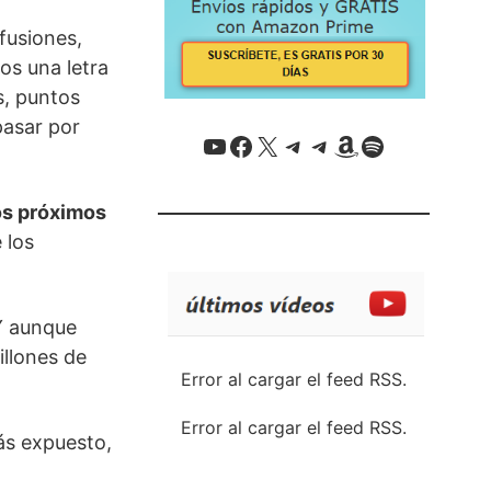
fusiones,
nos una letra
, puntos
pasar por
YouTube
Facebook
X / Twitter
Telegram
Telegram
Amazon
Spotify
os próximos
 los
 Y aunque
llones de
Error al cargar el feed RSS.
Error al cargar el feed RSS.
ás expuesto,