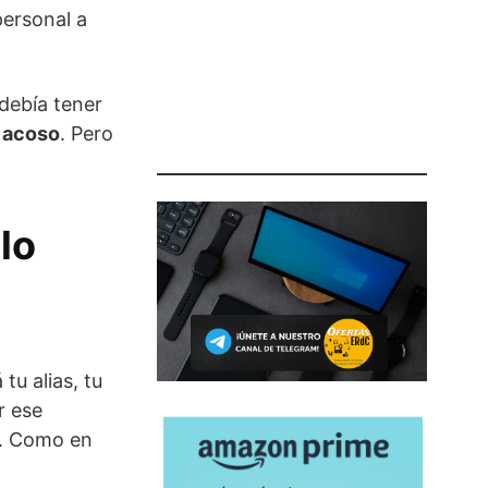
personal a
 debía tener
 acoso
. Pero
lo
tu alias, tu
r ese
e. Como en