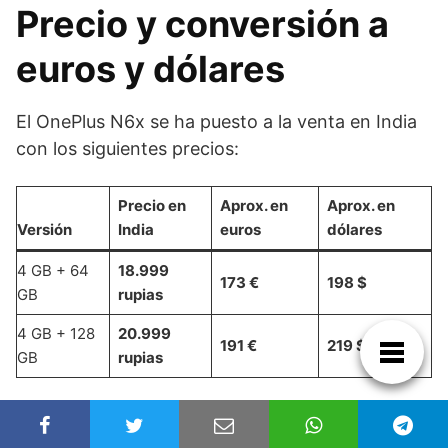
Precio y conversión a
euros y dólares
El OnePlus N6x se ha puesto a la venta en India
con los siguientes precios:
Precio en
Aprox. en
Aprox. en
Versión
India
euros
dólares
4 GB + 64
18.999
173 €
198 $
GB
rupias
4 GB + 128
20.999
191 €
219 $
GB
rupias
Las conversiones son aproximadas y pueden