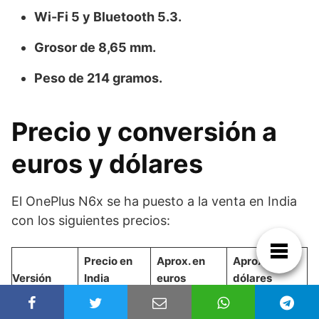
Wi-Fi 5 y Bluetooth 5.3.
Grosor de 8,65 mm.
Peso de 214 gramos.
Precio y conversión a
euros y dólares
El OnePlus N6x se ha puesto a la venta en India
con los siguientes precios:
Precio en
Aprox. en
Aprox. en
Versión
India
euros
dólares
4 GB + 64
18.999
173 €
198 $