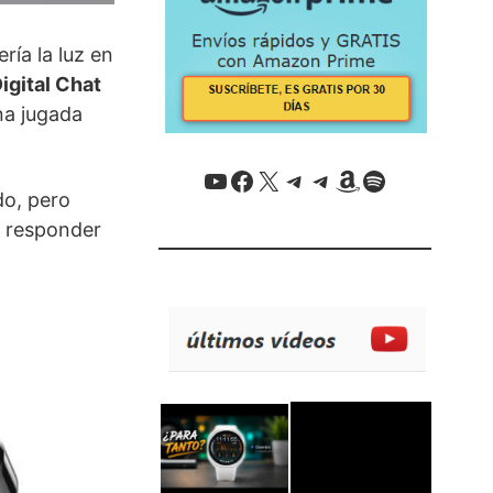
ría la luz en
igital Chat
na jugada
YouTube
Facebook
X / Twitter
Telegram
Telegram
Amazon
Spotify
do, pero
a responder
.