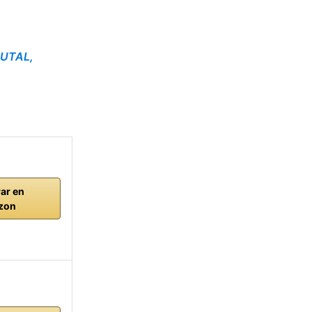
RUTAL,
ar en
zon