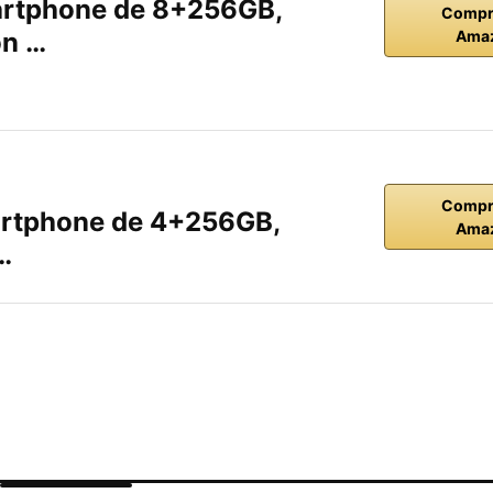
rtphone de 8+256GB,
Compr
on …
Ama
Compr
rtphone de 4+256GB,
Ama
…