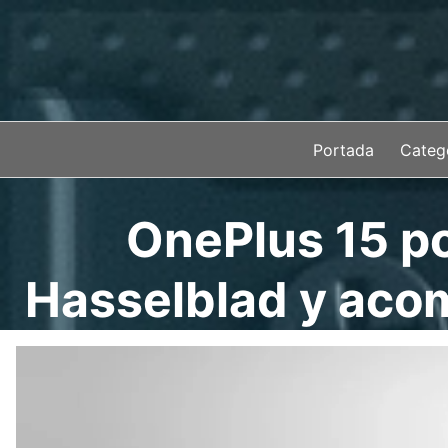
Saltar
al
contenido
Portada
Categ
OnePlus 15 pod
Hasselblad y acom