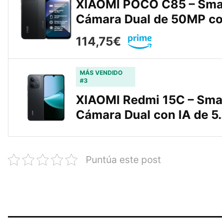
XIAOMI POCO C85 – Sma
Cámara Dual de 50MP c
114,75€
MÁS VENDIDO
#3
XIAOMI Redmi 15C – Sma
Cámara Dual con IA de 5
Puntúa este post