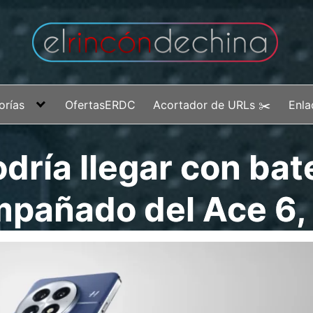
orías
OfertasERDC
Acortador de URLs ✂️
Enla
ría llegar con bate
pañado del Ace 6, 