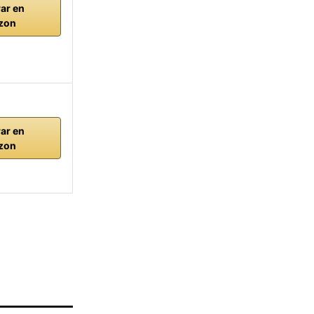
ar en
zon
ar en
zon