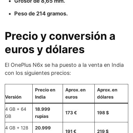
Grosor de 8,65 mm.
Peso de 214 gramos.
Precio y conversión a
euros y dólares
El OnePlus N6x se ha puesto a la venta en India
con los siguientes precios:
Precio en
Aprox. en
Aprox. en
Versión
India
euros
dólares
4 GB + 64
18.999
173 €
198 $
GB
rupias
4 GB + 128
20.999
191 €
219 $