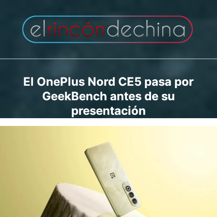
Saltar
al
contenido
El OnePlus Nord CE5 pasa por
GeekBench antes de su
presentación