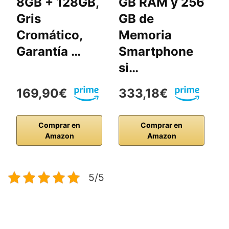
8GB + 128GB,
GB RAM y 256
S
Gris
GB de
5
Cromático,
Memoria
R
Garantía …
Smartphone
d
si…
c
169,90€
333,18€
2
Comprar en
Comprar en
Amazon
Amazon
5/5