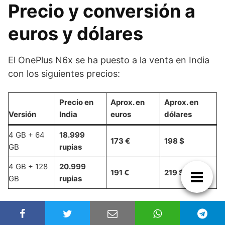
Precio y conversión a
euros y dólares
El OnePlus N6x se ha puesto a la venta en India
con los siguientes precios:
Precio en
Aprox. en
Aprox. en
Versión
India
euros
dólares
4 GB + 64
18.999
173 €
198 $
GB
rupias
4 GB + 128
20.999
191 €
219 $
GB
rupias
Las conversiones son aproximadas y pueden