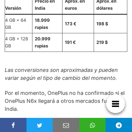
Precio en
Aprox. en
Aprox. en
Versión
India
euros
dólares
4 GB + 64
18.999
173 €
198 $
GB
rupias
4 GB + 128
20.999
191 €
219 $
GB
rupias
Las conversiones son aproximadas y pueden
variar según el tipo de cambio del momento.
Por el momento, OnePlus no ha confirmado si el
OnePlus N6x llegará a otros mercados fuera de
India.
Fuentes