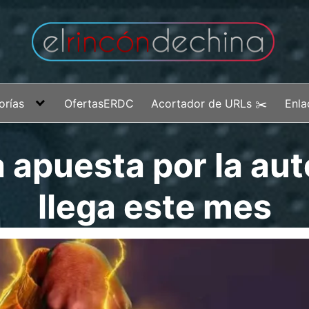
orías
OfertasERDC
Acortador de URLs ✂️
Enla
a apuesta por la a
llega este mes