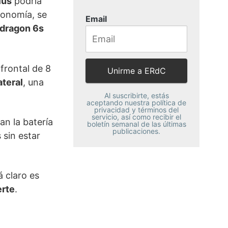
lus
podría
utonomía, se
Email
dragon 6s
frontal de 8
ateral
, una
Al suscribirte, estás
aceptando nuestra política de
privacidad y términos del
servicio, así como recibir el
an la batería
boletín semanal de las últimas
publicaciones.
 sin estar
á claro es
erte
.