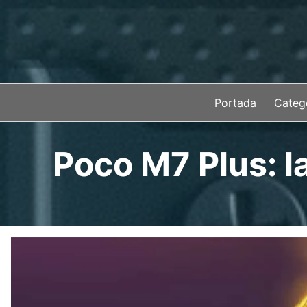
Saltar
al
contenido
Portada
Categ
Poco M7 Plus: l