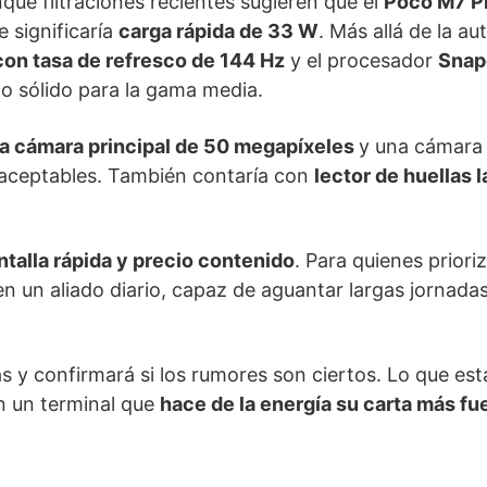
que filtraciones recientes sugieren que el
Poco M7 P
 significaría
carga rápida de 33 W
. Más allá de la a
con tasa de refresco de 144 Hz
y el procesador
Snap
o sólido para la gama media.
a cámara principal de 50 megapíxeles
y una cámara 
es aceptables. También contaría con
lector de huellas l
talla rápida y precio contenido
. Para quienes prioriz
n un aliado diario, capaz de aguantar largas jornadas
s y confirmará si los rumores son ciertos. Lo que est
n un terminal que
hace de la energía su carta más fu