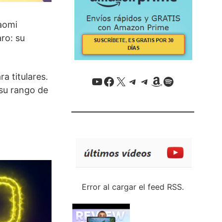
aomi
ro: su
a titulares.
YouTube
Facebook
X / Twitter
Telegram
Telegram
Amazon
Spotify
 su rango de
Error al cargar el feed RSS.