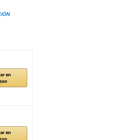
CIÓN
ar en
zon
ar en
zon