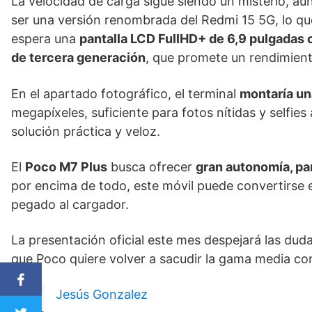
La velocidad de carga sigue siendo un misterio, aun
ser una versión renombrada del Redmi 15 5G, lo que
espera una
pantalla LCD FullHD+ de 6,9 pulgadas 
de tercera generación
, que promete un rendimient
En el apartado fotográfico, el terminal
montaría un
megapíxeles, suficiente para fotos nítidas y selfi
solución práctica y veloz.
El
Poco M7 Plus
busca ofrecer
gran autonomía, pan
por encima de todo, este móvil puede convertirse e
pegado al cargador.
La presentación oficial este mes despejará las duda
que Poco quiere volver a sacudir la gama media co
Jesús Gonzalez