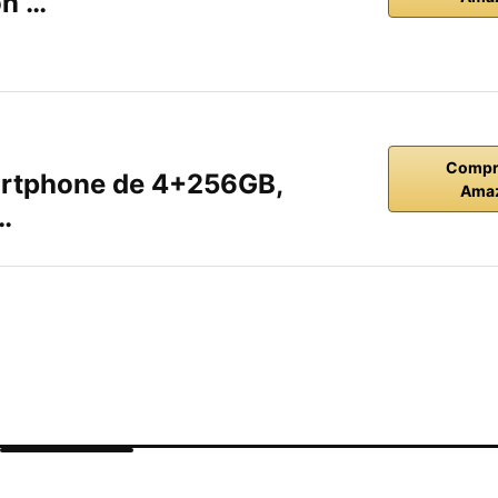
on …
Compr
rtphone de 4+256GB,
Ama
…