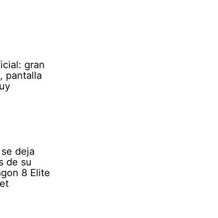
cial: gran
 pantalla
muy
se deja
s de su
gon 8 Elite
et