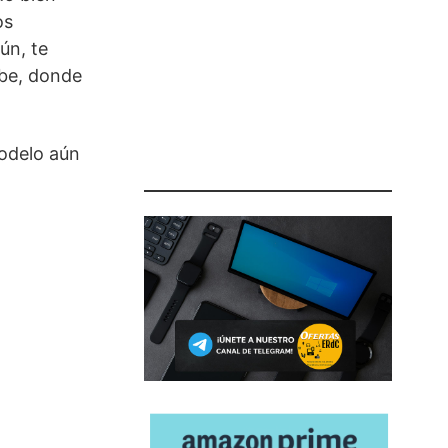
os
ún, te
ube, donde
modelo aún