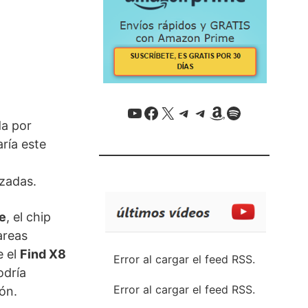
YouTube
Facebook
X / Twitter
Telegram
Telegram
Amazon
Spotify
da por
ría este
zadas.
e
, el chip
areas
e el
Find X8
Error al cargar el feed RSS.
odría
Error al cargar el feed RSS.
ón.