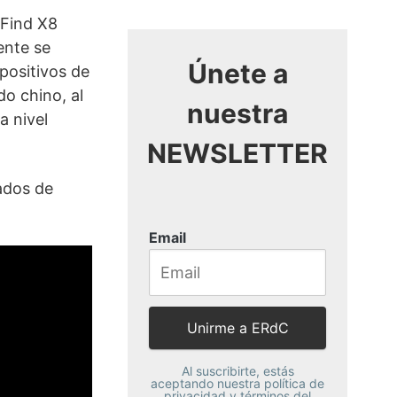
 Find X8
ente se
Únete a
positivos de
o chino, al
nuestra
a nivel
NEWSLETTER
ados de
Email
Al suscribirte, estás
aceptando nuestra política de
privacidad y términos del