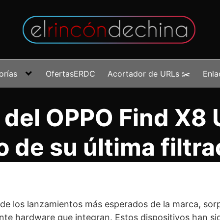
orías
OfertasERDC
Acortador de URLs ✂️
Enla
 del OPPO Find X8 
o de su última filtra
de los lanzamientos más esperados de la marca, sor
nte hardware que integran. Estos dispositivos han si