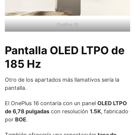
OnePlus 15
Pantalla OLED LTPO de
185 Hz
Otro de los apartados más llamativos sería la
pantalla.
El OnePlus 16 contaría con un panel
OLED LTPO
de 6,78 pulgadas
con resolución
1.5K
, fabricado
por
BOE
.
También ofrecería una espectacular
tasa de