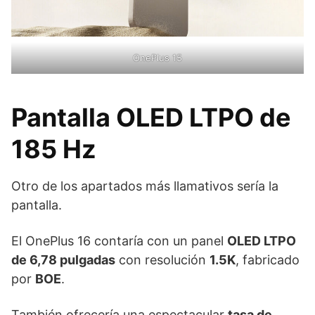
OnePlus 15
Pantalla OLED LTPO de
185 Hz
Otro de los apartados más llamativos sería la
pantalla.
El OnePlus 16 contaría con un panel
OLED LTPO
de 6,78 pulgadas
con resolución
1.5K
, fabricado
por
BOE
.
También ofrecería una espectacular
tasa de