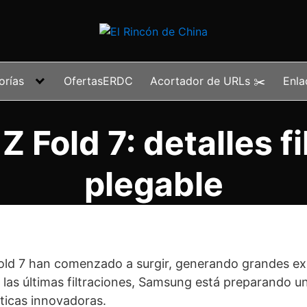
orías
OfertasERDC
Acortador de URLs ✂️
Enla
Fold 7: detalles fi
plegable
old 7 han comenzado a surgir, generando grandes ex
n las últimas filtraciones, Samsung está preparando un
sticas innovadoras.