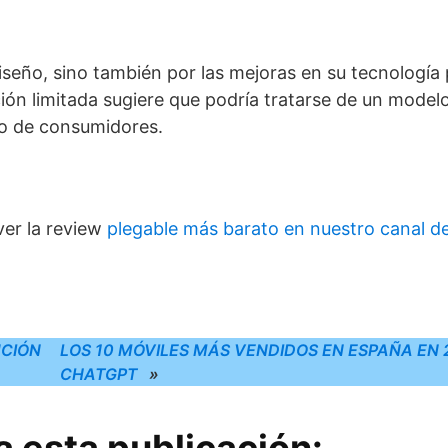
seño, sino también por las mejoras en su tecnología 
ión limitada sugiere que podría tratarse de un modelo
co de consumidores.
er la review
plegable más barato en nuestro canal d
UCIÓN
LOS 10 MÓVILES MÁS VENDIDOS EN ESPAÑA EN
CHATGPT
»
 esta publicación: