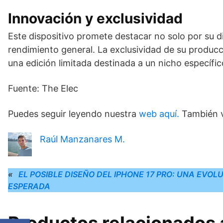
Innovación y exclusividad
Este dispositivo promete destacar no solo por su di
rendimiento general. La exclusividad de su producc
una edición limitada destinada a un nicho específi
Fuente: The Elec
Puedes seguir leyendo nuestra
web aquí.
También v
Raúl Manzanares M.
«
EL POSIBLE DISEÑO DEL IPHONE 17 PRO: UNA EVOL
ESPERADA
Productos relacionados a