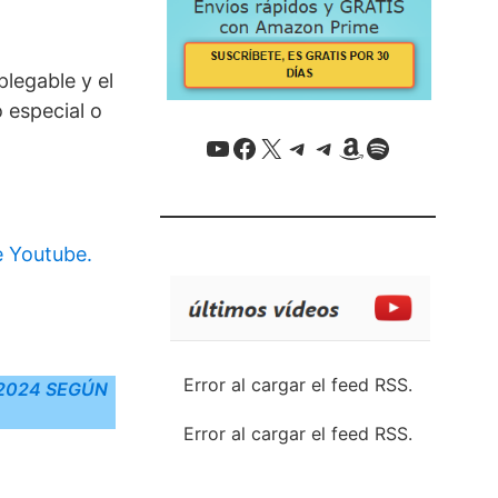
plegable y el
 especial o
YouTube
Facebook
X / Twitter
Telegram
Telegram
Amazon
Spotify
e Youtube.
Error al cargar el feed RSS.
 2024 SEGÚN
Error al cargar el feed RSS.