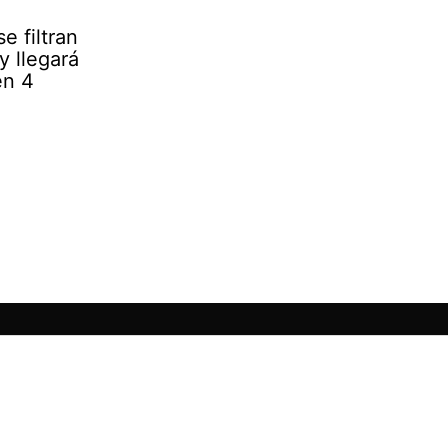
e filtran
y llegará
en 4