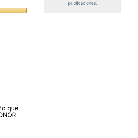
publicaciones.
eño que
HONOR