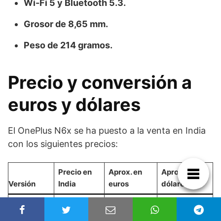
Wi-Fi 5 y Bluetooth 5.3.
Grosor de 8,65 mm.
Peso de 214 gramos.
Precio y conversión a
euros y dólares
El OnePlus N6x se ha puesto a la venta en India
con los siguientes precios:
Precio en
Aprox. en
Aprox. en
Versión
India
euros
dólares
4 GB + 64
18.999
173 €
198 $
GB
rupias