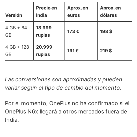
Precio en
Aprox. en
Aprox. en
Versión
India
euros
dólares
4 GB + 64
18.999
173 €
198 $
GB
rupias
4 GB + 128
20.999
191 €
219 $
GB
rupias
Las conversiones son aproximadas y pueden
variar según el tipo de cambio del momento.
Por el momento, OnePlus no ha confirmado si el
OnePlus N6x llegará a otros mercados fuera de
India.