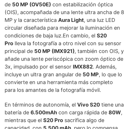
de
50 MP (OV50E)
con estabilización óptica
(OIS), acompañada de una lente ultra ancha de 8
MP y la característica
Aura Light
, una luz LED
circular diseñada para mejorar la iluminación en
condiciones de baja luz.En cambio, el
S20
Pro
lleva la fotografía a otro nivel con su sensor
principal de
50 MP (IMX921)
, también con OIS, y
añade una lente periscópica con zoom óptico de
3x, impulsado por el sensor
IMX882
. Además,
incluye un ultra gran angular de
50 MP
, lo que lo
convierte en una herramienta más completo
para los amantes de la fotografía móvil.
En términos de autonomía, el
Vivo S20
tiene una
batería de
6.500mAh
con carga rápida de
80W
,
mientras que el
S20 Pro
sacrifica algo de
capacidad, con
5.500 mAh
, pero lo compensa