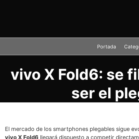
Saltar
al
contenido
Portada
Categ
vivo X Fold6: se f
ser el pl
El mercado de los smartphones plegables sigue ev
vivo X Fold6
llegará dispuesto a competir directa