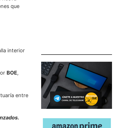
enes que
la interior
por
BOE
,
ituaría entre
anzados.