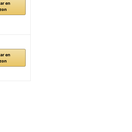
ar en
zon
ar en
zon