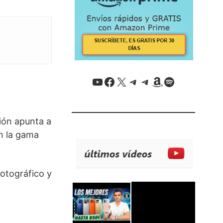
YouTube
Facebook
X / Twitter
Telegram
Telegram
Amazon
Spotify
ión apunta a
n la gama
otográfico y