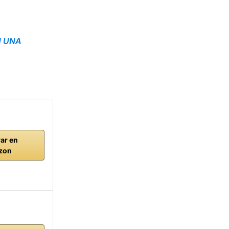
N UNA
ar en
zon