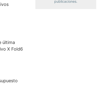
publicaciones.
tivos
e última
ivo X Fold6
 supuesto