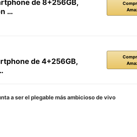
rtphone de 8+256GB,
Compr
on …
Ama
Compr
rtphone de 4+256GB,
Ama
…
unta a ser el plegable más ambicioso de vivo