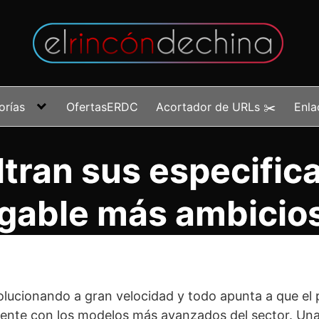
orías
OfertasERDC
Acortador de URLs ✂️
Enla
iltran sus especifi
egable más ambicio
olucionando a gran velocidad y todo apunta a que el
mente con los modelos más avanzados del sector. Un