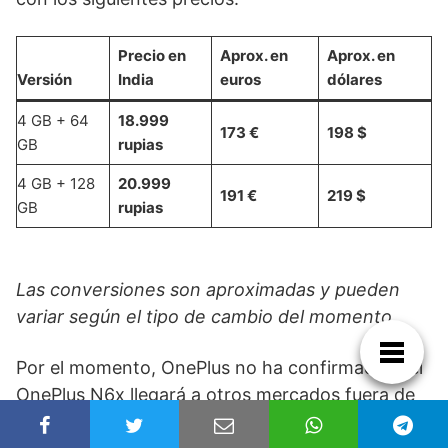
Precio en
Aprox. en
Aprox. en
Versión
India
euros
dólares
4 GB + 64
18.999
173 €
198 $
GB
rupias
4 GB + 128
20.999
191 €
219 $
GB
rupias
Las conversiones son aproximadas y pueden
variar según el tipo de cambio del momento.
Por el momento, OnePlus no ha confirmado si el
OnePlus N6x llegará a otros mercados fuera de
India.