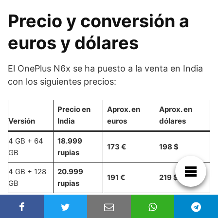
Precio y conversión a
euros y dólares
El OnePlus N6x se ha puesto a la venta en India
con los siguientes precios:
Precio en
Aprox. en
Aprox. en
Versión
India
euros
dólares
4 GB + 64
18.999
173 €
198 $
GB
rupias
4 GB + 128
20.999
191 €
219 $
GB
rupias