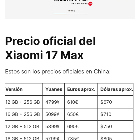
Precio oficial del
Xiaomi 17 Max
Estos son los precios oficiales en China:
Versión
Yuanes
Euros aprox.
Dólares aprox.
12 GB + 256 GB
4799¥
610€
$670
16 GB + 256 GB
5099¥
650€
$710
12 GB + 512 GB
5399¥
690€
$750
16 GB + 512 GB
5799¥
735€
$805