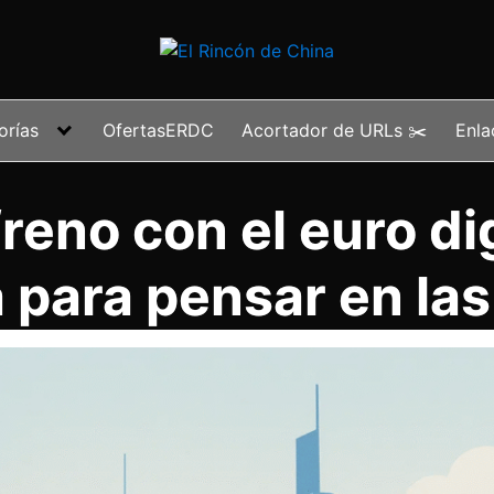
orías
OfertasERDC
Acortador de URLs ✂️
Enla
freno con el euro di
 para pensar en la