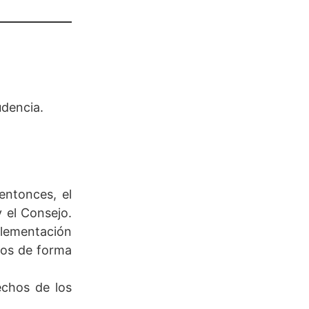
udencia.
entonces, el
 el Consejo.
plementación
dos de forma
echos de los