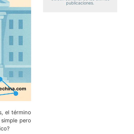
publicaciones.
dechina.com
, el término
 simple pero
ico?