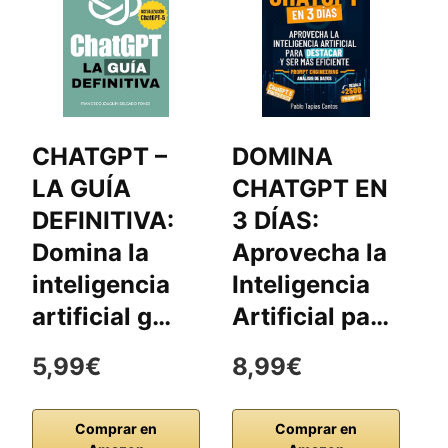
CHATGPT –
DOMINA
C
LA GUÍA
CHATGPT EN
D
DEFINITIVA:
3 DÍAS:
Domina la
Aprovecha la
inteligencia
Inteligencia
artificial g…
Artificial pa…
5,99€
8,99€
1
Comprar en
Comprar en