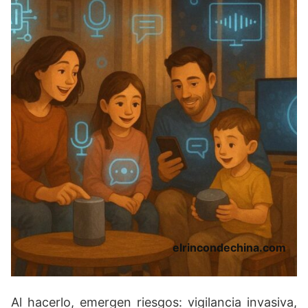
elrincondechina.com
Al hacerlo, emer­gen riesgos: vigilancia invasiva,