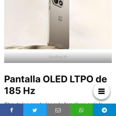
OnePlus 15
Pantalla OLED LTPO de
185 Hz
Otro de los apartados más llamativos sería la
pantalla.