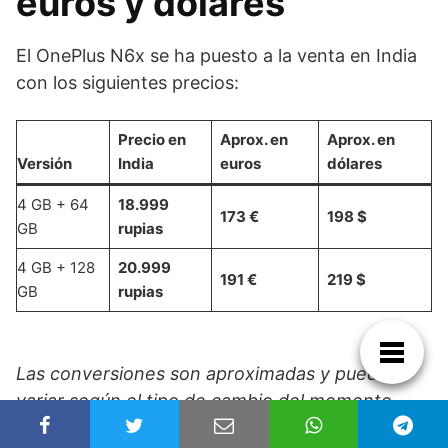
euros y dólares
El OnePlus N6x se ha puesto a la venta en India
con los siguientes precios:
Precio en
Aprox. en
Aprox. en
Versión
India
euros
dólares
4 GB + 64
18.999
173 €
198 $
GB
rupias
4 GB + 128
20.999
191 €
219 $
GB
rupias
Las conversiones son aproximadas y pueden
variar según el tipo de cambio del momento.