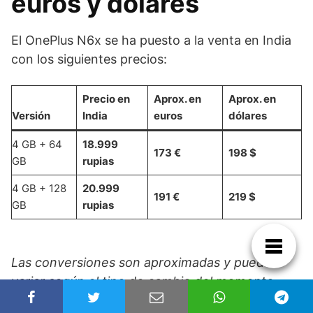
euros y dólares
El OnePlus N6x se ha puesto a la venta en India
con los siguientes precios:
Precio en
Aprox. en
Aprox. en
Versión
India
euros
dólares
4 GB + 64
18.999
173 €
198 $
GB
rupias
4 GB + 128
20.999
191 €
219 $
GB
rupias
Las conversiones son aproximadas y pueden
variar según el tipo de cambio del momento.