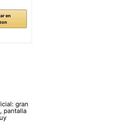
ar en
zon
cial: gran
 pantalla
muy