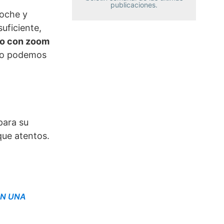
publicaciones.
noche y
uficiente,
vo con zoom
 no podemos
para su
 que atentos.
EN UNA