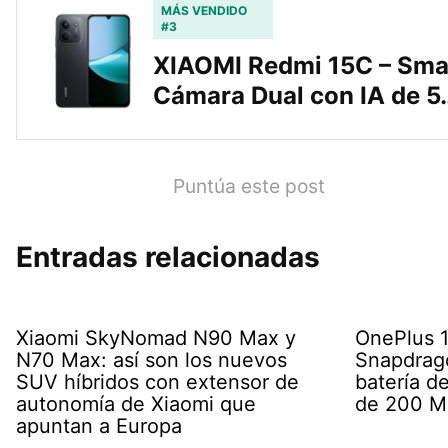
MÁS VENDIDO
#3
XIAOMI Redmi 15C – Sma
Cámara Dual con IA de 5
Puntúa este post
Entradas relacionadas
Xiaomi SkyNomad N90 Max y
OnePlus 16
N70 Max: así son los nuevos
Snapdrago
SUV híbridos con extensor de
batería d
autonomía de Xiaomi que
de 200 M
apuntan a Europa