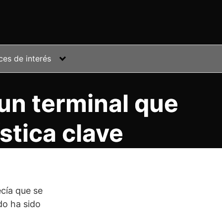
ces de interés
 un terminal que
stica clave
cía que se
do ha sido