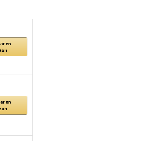
ar en
zon
ar en
zon