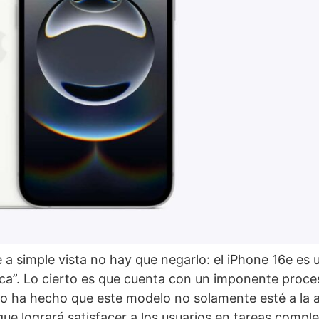
e a simple vista no hay que negarlo: el iPhone 16e es
a”. Lo cierto es que cuenta con un imponente proces
to ha hecho que este modelo no solamente esté a la a
ue logrará satisfacer a los usuarios en tareas comple