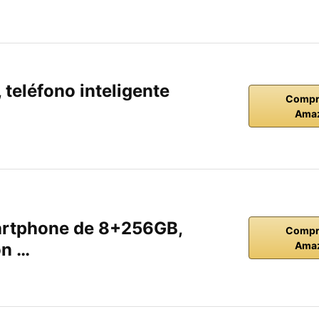
teléfono inteligente
Compr
Ama
rtphone de 8+256GB,
Compr
on …
Ama