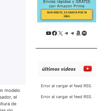
YouTube
Facebook
X / Twitter
Telegram
Telegram
Amazon
Spotify
Error al cargar el feed RSS.
 un modelo
Error al cargar el feed RSS.
ador, el
ltura de
jas sin