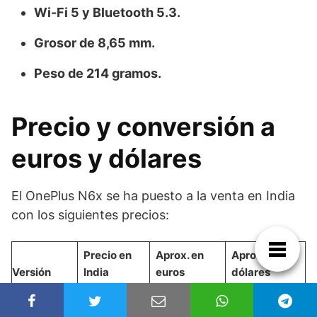
Wi-Fi 5 y Bluetooth 5.3.
Grosor de 8,65 mm.
Peso de 214 gramos.
Precio y conversión a
euros y dólares
El OnePlus N6x se ha puesto a la venta en India
con los siguientes precios:
Precio en
Aprox. en
Aprox. en
Versión
India
euros
dólares
4 GB + 64
18.999
173 €
198 $