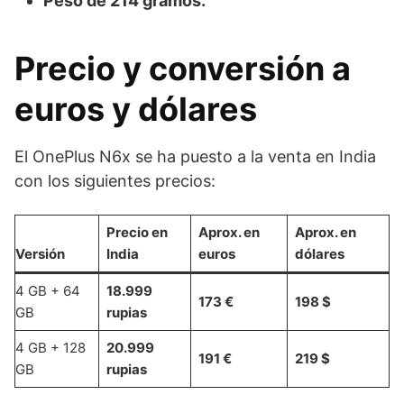
Peso de 214 gramos.
Precio y conversión a
euros y dólares
El OnePlus N6x se ha puesto a la venta en India
con los siguientes precios:
Precio en
Aprox. en
Aprox. en
Versión
India
euros
dólares
4 GB + 64
18.999
173 €
198 $
GB
rupias
4 GB + 128
20.999
191 €
219 $
GB
rupias